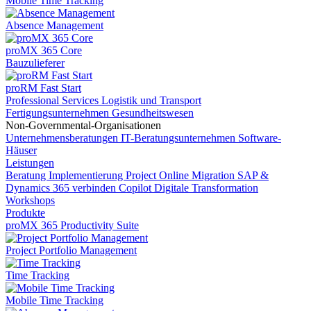
Mobile Time Tracking
Absence Management
proMX 365 Core
Bauzulieferer
proRM Fast Start
Professional Services
Logistik und Transport
Fertigungsunternehmen
Gesundheitswesen
Non-Governmental-Organisationen
Unternehmensberatungen
IT-Beratungsunternehmen
Software-
Häuser
Leistungen
Beratung
Implementierung
Project Online Migration
SAP &
Dynamics 365 verbinden
Copilot
Digitale Transformation
Workshops
Produkte
proMX 365 Productivity Suite
Project Portfolio Management
Time Tracking
Mobile Time Tracking