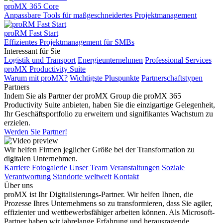
proMX 365 Core
Anpassbare Tools für maßgeschneidertes Projektmanagement
proRM Fast Start
Effizientes Projektmanagement für SMBs
Interessant für Sie
Logistik und Transport
Energieunternehmen
Professional Services
proMX Productivity Suite
Warum mit proMX?
Wichtigste Pluspunkte
Partnerschaftstypen
Partners
Indem Sie als Partner der proMX Group die proMX 365
Productivity Suite anbieten, haben Sie die einzigartige Gelegenheit,
Ihr Geschäftsportfolio zu erweitern und signifikantes Wachstum zu
erzielen.
Werden Sie Partner!
Wir helfen Firmen jeglicher Größe bei der Transformation zu
digitalen Unternehmen.
Karriere
Fotogalerie
Unser Team
Veranstaltungen
Soziale
Verantwortung
Standorte weltweit
Kontakt
Über uns
proMX ist Ihr Digitalisierungs-Partner. Wir helfen Ihnen, die
Prozesse Ihres Unternehmens so zu transformieren, dass Sie agiler,
effizienter und wettbewerbsfähiger arbeiten können. Als Microsoft-
Partner haben wir jahrelange Erfahrung und herausragende