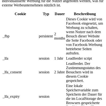
individualisierte Werbung für die Nutzer angeboten werden, was für
externe Werbeunternehmen nützlich ist.
Cookie
Typ
Dauer
Beschreibung
Dieses Cookie wird von
Facebook eingesetzt, um
Werbung zu schalten,
wenn Nutzer nach dem
2
_fbp
persistent
Besuch dieser Website
months
die Seite Facebook oder
von Facebook-Werbung
betriebene Seiten
aufrufen.
_lfa
session
1 Jahr
Leadfeeder script
Leadfeeder. Der
Zustimmungsstatus des
_lfa_consent
session
2 Jahre
Besuchers wird in
diesem Cookie
gespeichert.
Eine lokale
Speichervariable zum
Speichern der Dauer für
_lfa_expiry
session
die im LocalStorage des
Browsers gespeicherte