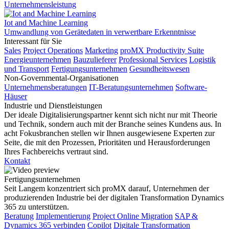
Unternehmensleistung
Iot and Machine Learning
Umwandlung von Gerätedaten in verwertbare Erkenntnisse
Interessant für Sie
Sales
Project Operations
Marketing
proMX Productivity Suite
Energieunternehmen
Bauzulieferer
Professional Services
Logistik
und Transport
Fertigungsunternehmen
Gesundheitswesen
Non-Governmental-Organisationen
Unternehmensberatungen
IT-Beratungsunternehmen
Software-
Häuser
Industrie und Dienstleistungen
Der ideale Digitalisierungspartner kennt sich nicht nur mit Theorie
und Technik, sondern auch mit der Branche seines Kundens aus. In
acht Fokusbranchen stellen wir Ihnen ausgewiesene Experten zur
Seite, die mit den Prozessen, Prioritäten und Herausforderungen
Ihres Fachbereichs vertraut sind.
Kontakt
Fertigungsunternehmen
Seit Langem konzentriert sich proMX darauf, Unternehmen der
produzierenden Industrie bei der digitalen Transformation Dynamics
365 zu unterstützen.
Beratung
Implementierung
Project Online Migration
SAP &
Dynamics 365 verbinden
Copilot
Digitale Transformation