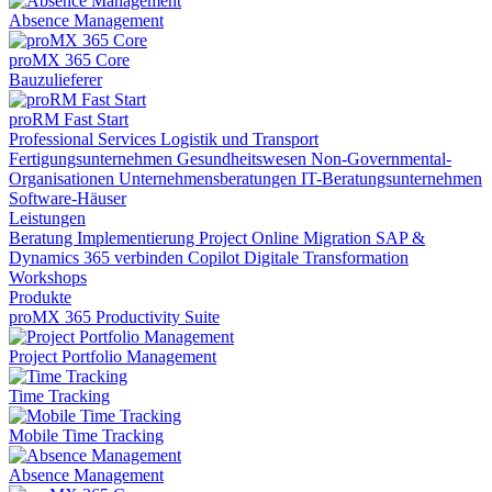
Absence Management
proMX 365 Core
Bauzulieferer
proRM Fast Start
Professional Services
Logistik und Transport
Fertigungsunternehmen
Gesundheitswesen
Non-Governmental-
Organisationen
Unternehmensberatungen
IT-Beratungsunternehmen
Software-Häuser
Leistungen
Beratung
Implementierung
Project Online Migration
SAP &
Dynamics 365 verbinden
Copilot
Digitale Transformation
Workshops
Produkte
proMX 365 Productivity Suite
Project Portfolio Management
Time Tracking
Mobile Time Tracking
Absence Management