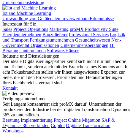
Unternehmensleistung
Iot and Machine Learning
Umwandlung von Gerätedaten in verwertbare Erkenntnisse
Interessant für Sie
Sales
Project Operations
Marketing
proMX Productivity Suite
Energieunternehmen
Bauzulieferer
Professional Services
Logistik
und Transport
Fertigungsunternehmen
Gesundheitswesen
Non-
Governmental-Organisationen
Unternehmensberatungen
IT-
Beratungsunternehmen
Software-Häuser
Industrie und Dienstleistungen
Der ideale Digitalisierungspartner kennt sich nicht nur mit Theorie
und Technik, sondern auch mit der Branche seines Kundens aus. In
acht Fokusbranchen stellen wir Ihnen ausgewiesene Experten zur
Seite, die mit den Prozessen, Prioritäten und Herausforderungen
Ihres Fachbereichs vertraut sind.
Kontakt
Fertigungsunternehmen
Seit Langem konzentriert sich proMX darauf, Unternehmen der
produzierenden Industrie bei der digitalen Transformation Dynamics
365 zu unterstützen.
Beratung
Implementierung
Project Online Migration
SAP &
Dynamics 365 verbinden
Copilot
Digitale Transformation
Workshops