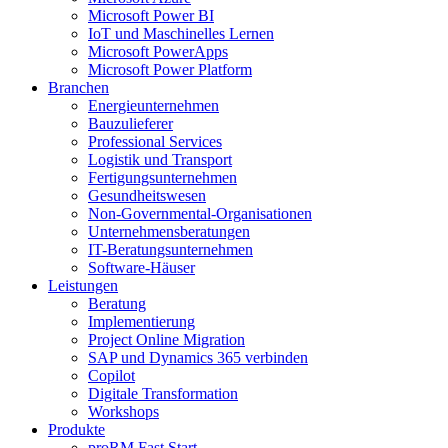
Microsoft Power BI
IoT und Maschinelles Lernen
Microsoft PowerApps
Microsoft Power Platform
Branchen
Energieunternehmen
Bauzulieferer
Professional Services
Logistik und Transport
Fertigungsunternehmen
Gesundheitswesen
Non-Governmental-Organisationen
Unternehmensberatungen
IT-Beratungsunternehmen
Software-Häuser
Leistungen
Beratung
Implementierung
Project Online Migration
SAP und Dynamics 365 verbinden
Copilot
Digitale Transformation
Workshops
Produkte
proRM Fast Start