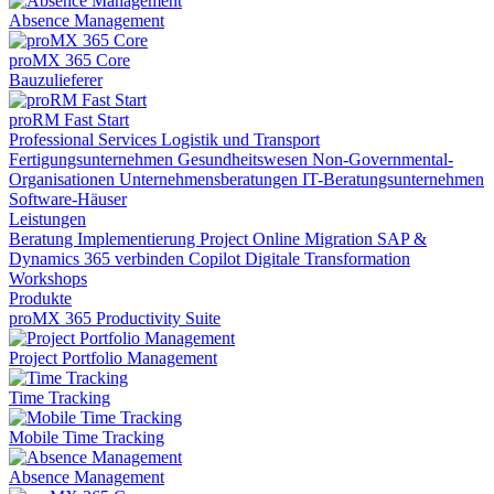
Absence Management
proMX 365 Core
Bauzulieferer
proRM Fast Start
Professional Services
Logistik und Transport
Fertigungsunternehmen
Gesundheitswesen
Non-Governmental-
Organisationen
Unternehmensberatungen
IT-Beratungsunternehmen
Software-Häuser
Leistungen
Beratung
Implementierung
Project Online Migration
SAP &
Dynamics 365 verbinden
Copilot
Digitale Transformation
Workshops
Produkte
proMX 365 Productivity Suite
Project Portfolio Management
Time Tracking
Mobile Time Tracking
Absence Management