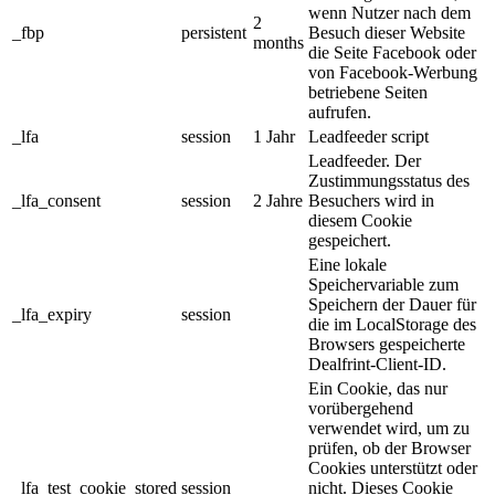
wenn Nutzer nach dem
2
_fbp
persistent
Besuch dieser Website
months
die Seite Facebook oder
von Facebook-Werbung
betriebene Seiten
aufrufen.
_lfa
session
1 Jahr
Leadfeeder script
Leadfeeder. Der
Zustimmungsstatus des
_lfa_consent
session
2 Jahre
Besuchers wird in
diesem Cookie
gespeichert.
Eine lokale
Speichervariable zum
Speichern der Dauer für
_lfa_expiry
session
die im LocalStorage des
Browsers gespeicherte
Dealfrint-Client-ID.
Ein Cookie, das nur
vorübergehend
verwendet wird, um zu
prüfen, ob der Browser
Cookies unterstützt oder
_lfa_test_cookie_stored
session
nicht. Dieses Cookie