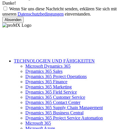
Danke!
Wenn Sie uns diese Nachricht senden, erklären Sie sich mit
unseren
Datenschutzbedingungen
einverstanden.
Absenden
TECHNOLOGIEN UND FÄHIGKEITEN
Microsoft Dynamics 365
Dynamics 365 Sales
Dynamics 365 Project Operations
Dynamics 365 Finance
Dynamics 365 Marketing
Dynamics 365 Field Service
Dynamics 365 Customer Service
Dynamics 365 Contact Center
Dynamics 365 Supply Chain Management
Dynamics 365 Business Central
Dynamics 365 Project Service Automation
Microsoft 365
Microsoft Azure