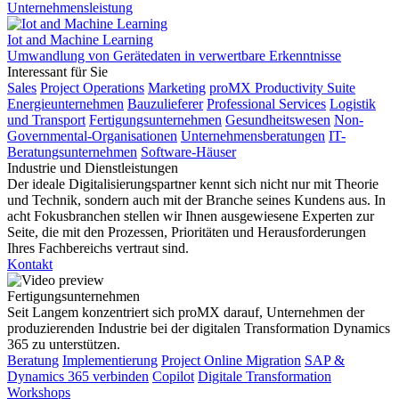
Unternehmensleistung
Iot and Machine Learning
Umwandlung von Gerätedaten in verwertbare Erkenntnisse
Interessant für Sie
Sales
Project Operations
Marketing
proMX Productivity Suite
Energieunternehmen
Bauzulieferer
Professional Services
Logistik
und Transport
Fertigungsunternehmen
Gesundheitswesen
Non-
Governmental-Organisationen
Unternehmensberatungen
IT-
Beratungsunternehmen
Software-Häuser
Industrie und Dienstleistungen
Der ideale Digitalisierungspartner kennt sich nicht nur mit Theorie
und Technik, sondern auch mit der Branche seines Kundens aus. In
acht Fokusbranchen stellen wir Ihnen ausgewiesene Experten zur
Seite, die mit den Prozessen, Prioritäten und Herausforderungen
Ihres Fachbereichs vertraut sind.
Kontakt
Fertigungsunternehmen
Seit Langem konzentriert sich proMX darauf, Unternehmen der
produzierenden Industrie bei der digitalen Transformation Dynamics
365 zu unterstützen.
Beratung
Implementierung
Project Online Migration
SAP &
Dynamics 365 verbinden
Copilot
Digitale Transformation
Workshops