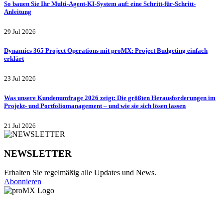
So bauen Sie Ihr Multi-Agent-KI-System auf: eine Schritt-für-Schritt-
Anleitung
29 Jul 2026
Dynamics 365 Project Operations mit proMX: Project Budgeting einfach
erklärt
23 Jul 2026
Was unsere Kundenumfrage 2026 zeigt: Die größten Herausforderungen im
Projekt- und Portfoliomanagement – und wie sie sich lösen lassen
21 Jul 2026
NEWSLETTER
Erhalten Sie regelmäßig alle Updates und News.
Abonnieren