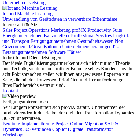
Unternehmensleistung
Iot and Machine Learning
Umwandlung von Gerätedaten in verwertbare Erkenntnisse
Interessant für Sie
Sales
Project Operations
Marketing
proMX Productivity Suite
Energieunternehmen
Bauzulieferer
Professional Services
Logistik
und Transport
Fertigungsunternehmen
Gesundheitswesen
Non-
Governmental-Organisationen
Unternehmensberatungen
IT-
Beratungsunternehmen
Software-Häuser
Industrie und Dienstleistungen
Der ideale Digitalisierungspartner kennt sich nicht nur mit Theorie
und Technik, sondern auch mit der Branche seines Kundens aus. In
acht Fokusbranchen stellen wir Ihnen ausgewiesene Experten zur
Seite, die mit den Prozessen, Prioritäten und Herausforderungen
Ihres Fachbereichs vertraut sind.
Kontakt
Fertigungsunternehmen
Seit Langem konzentriert sich proMX darauf, Unternehmen der
produzierenden Industrie bei der digitalen Transformation Dynamics
365 zu unterstützen.
Beratung
Implementierung
Project Online Migration
SAP &
Dynamics 365 verbinden
Copilot
Digitale Transformation
Workshops