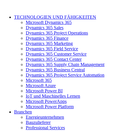
TECHNOLOGIEN UND FÄHIGKEITEN
Microsoft Dynamics 365
Dynamics 365 Sales
Dynamics 365 Project Operations
Dynamics 365 Finance
Dynamics 365 Marketing
Dynamics 365 Field Service
Dynamics 365 Customer Service
Dynamics 365 Contact Center
Dynamics 365 Supply Chain Management
Dynamics 365 Business Central
Dynamics 365 Project Service Automation
Microsoft 365
Microsoft Azure
Microsoft Power BI
IoT und Maschinelles Lernen
Microsoft PowerApps
Microsoft Power Platform
Branchen
Energieunternehmen
Bauzulieferer
Professional Services