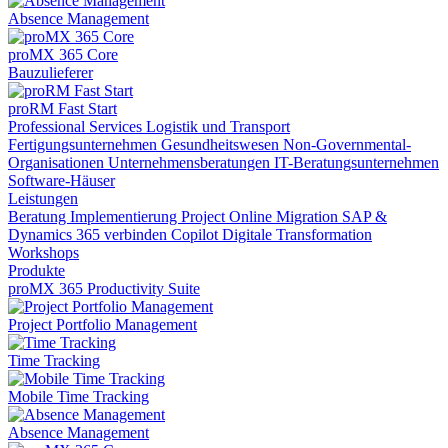
Absence Management
proMX 365 Core
Bauzulieferer
proRM Fast Start
Professional Services
Logistik und Transport
Fertigungsunternehmen
Gesundheitswesen
Non-Governmental-
Organisationen
Unternehmensberatungen
IT-Beratungsunternehmen
Software-Häuser
Leistungen
Beratung
Implementierung
Project Online Migration
SAP &
Dynamics 365 verbinden
Copilot
Digitale Transformation
Workshops
Produkte
proMX 365 Productivity Suite
Project Portfolio Management
Time Tracking
Mobile Time Tracking
Absence Management