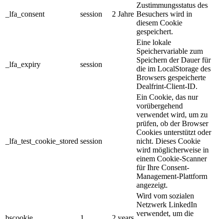
Zustimmungsstatus des
_lfa_consent
session
2 Jahre
Besuchers wird in
diesem Cookie
gespeichert.
Eine lokale
Speichervariable zum
Speichern der Dauer für
_lfa_expiry
session
die im LocalStorage des
Browsers gespeicherte
Dealfrint-Client-ID.
Ein Cookie, das nur
vorübergehend
verwendet wird, um zu
prüfen, ob der Browser
Cookies unterstützt oder
_lfa_test_cookie_stored
session
nicht. Dieses Cookie
wird möglicherweise in
einem Cookie-Scanner
für Ihre Consent-
Management-Plattform
angezeigt.
Wird vom sozialen
Netzwerk LinkedIn
verwendet, um die
bscookie
1
2 years