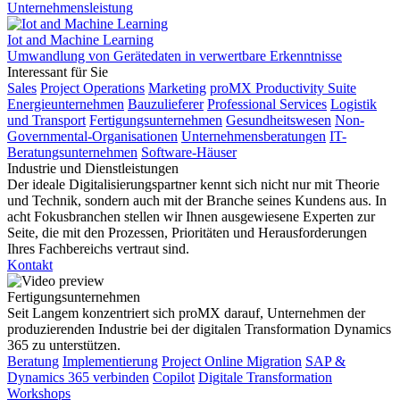
Unternehmensleistung
Iot and Machine Learning
Umwandlung von Gerätedaten in verwertbare Erkenntnisse
Interessant für Sie
Sales
Project Operations
Marketing
proMX Productivity Suite
Energieunternehmen
Bauzulieferer
Professional Services
Logistik
und Transport
Fertigungsunternehmen
Gesundheitswesen
Non-
Governmental-Organisationen
Unternehmensberatungen
IT-
Beratungsunternehmen
Software-Häuser
Industrie und Dienstleistungen
Der ideale Digitalisierungspartner kennt sich nicht nur mit Theorie
und Technik, sondern auch mit der Branche seines Kundens aus. In
acht Fokusbranchen stellen wir Ihnen ausgewiesene Experten zur
Seite, die mit den Prozessen, Prioritäten und Herausforderungen
Ihres Fachbereichs vertraut sind.
Kontakt
Fertigungsunternehmen
Seit Langem konzentriert sich proMX darauf, Unternehmen der
produzierenden Industrie bei der digitalen Transformation Dynamics
365 zu unterstützen.
Beratung
Implementierung
Project Online Migration
SAP &
Dynamics 365 verbinden
Copilot
Digitale Transformation
Workshops