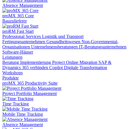
Absence Management
proMX 365 Core
Bauzulieferer
proRM Fast Start
Professional Services
Logistik und Transport
Fertigungsunternehmen
Gesundheitswesen
Non-Governmental-
Organisationen
Unternehmensberatungen
IT-Beratungsunternehmen
Software-Häuser
Leistungen
Beratung
Implementierung
Project Online Migration
SAP &
Dynamics 365 verbinden
Copilot
Digitale Transformation
Workshops
Produkte
proMX 365 Productivity Suite
Project Portfolio Management
Time Tracking
Mobile Time Tracking
Absence Management