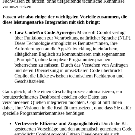
Fachwissen zu nutzen, ohne tiefgreifende technische Kenntnisse
vorauszusetzen.
Fassen wir also einige der wichtigsten Vorteile zusammen, die
diese leistungsstarke Integration mit sich bringt:
Low Code/No Code-Synergie:
Microsoft Copilot verfügt
über Funktionen zur Verarbeitung natürlicher Sprache (NLP).
Diese Technologie ermöglicht es Benutzer*innen, ihre
Anforderungen an die App-Entwicklung in einfachem,
alltäglichem Englisch zu kommunizieren (mit sogenannten
„Prompts“), ohne komplexe Programmiersprachen
beherrschen zu müssen. Durch das Verstehen von Anfragen
und deren Übersetzung in umsetzbaren Code überbrückt
Copilot die Lücke zwischen technischem Fachjargon und
Geschäftszielen.
Ganz gleich, ob Sie einen Geschäftsprozess automatisieren, ein
benutzerdefiniertes Dashboard erstellen oder Daten aus
verschiedenen Quellen integrieren möchten, Copilot hilft Ihnen
dabei, Ihre Visionen in die Realität umzusetzen, ohne dass Sie dafür
spezielle Programmierkenntnisse benötigen.
Verbesserte Effizienz und Zugänglichkeit:
Durch die KI-
gesteuerten Vorschläge und den automatisch generierten Code
ermöglicht Copilot sowohl Citizen Developers als auch