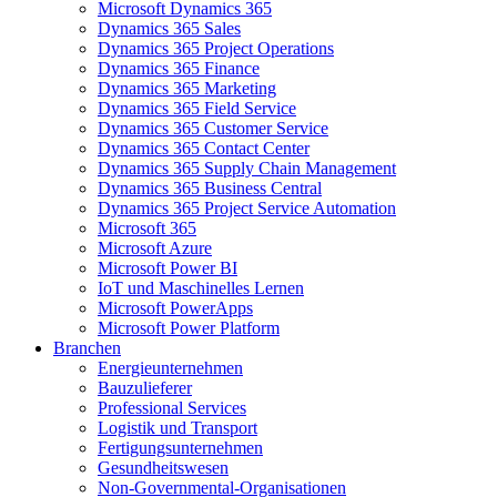
Microsoft Dynamics 365
Dynamics 365 Sales
Dynamics 365 Project Operations
Dynamics 365 Finance
Dynamics 365 Marketing
Dynamics 365 Field Service
Dynamics 365 Customer Service
Dynamics 365 Contact Center
Dynamics 365 Supply Chain Management
Dynamics 365 Business Central
Dynamics 365 Project Service Automation
Microsoft 365
Microsoft Azure
Microsoft Power BI
IoT und Maschinelles Lernen
Microsoft PowerApps
Microsoft Power Platform
Branchen
Energieunternehmen
Bauzulieferer
Professional Services
Logistik und Transport
Fertigungsunternehmen
Gesundheitswesen
Non-Governmental-Organisationen