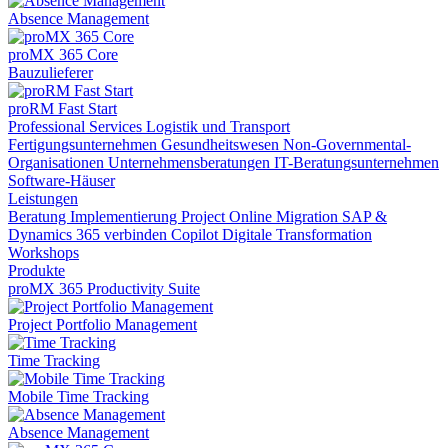
Absence Management
proMX 365 Core
Bauzulieferer
proRM Fast Start
Professional Services
Logistik und Transport
Fertigungsunternehmen
Gesundheitswesen
Non-Governmental-
Organisationen
Unternehmensberatungen
IT-Beratungsunternehmen
Software-Häuser
Leistungen
Beratung
Implementierung
Project Online Migration
SAP &
Dynamics 365 verbinden
Copilot
Digitale Transformation
Workshops
Produkte
proMX 365 Productivity Suite
Project Portfolio Management
Time Tracking
Mobile Time Tracking
Absence Management