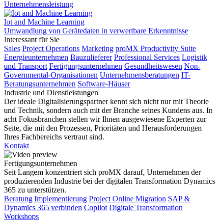
Unternehmensleistung
Iot and Machine Learning
Umwandlung von Gerätedaten in verwertbare Erkenntnisse
Interessant für Sie
Sales
Project Operations
Marketing
proMX Productivity Suite
Energieunternehmen
Bauzulieferer
Professional Services
Logistik
und Transport
Fertigungsunternehmen
Gesundheitswesen
Non-
Governmental-Organisationen
Unternehmensberatungen
IT-
Beratungsunternehmen
Software-Häuser
Industrie und Dienstleistungen
Der ideale Digitalisierungspartner kennt sich nicht nur mit Theorie
und Technik, sondern auch mit der Branche seines Kundens aus. In
acht Fokusbranchen stellen wir Ihnen ausgewiesene Experten zur
Seite, die mit den Prozessen, Prioritäten und Herausforderungen
Ihres Fachbereichs vertraut sind.
Kontakt
Fertigungsunternehmen
Seit Langem konzentriert sich proMX darauf, Unternehmen der
produzierenden Industrie bei der digitalen Transformation Dynamics
365 zu unterstützen.
Beratung
Implementierung
Project Online Migration
SAP &
Dynamics 365 verbinden
Copilot
Digitale Transformation
Workshops