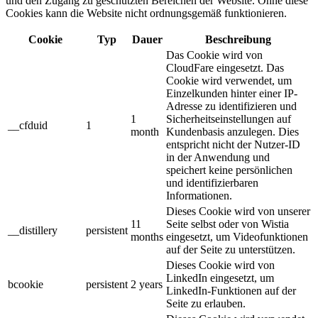
und den Zugang zu geschützten Bereichen der Website. Ohne diese
Cookies kann die Website nicht ordnungsgemäß funktionieren.
Cookie
Typ
Dauer
Beschreibung
Das Cookie wird von
CloudFare eingesetzt. Das
Cookie wird verwendet, um
Einzelkunden hinter einer IP-
Adresse zu identifizieren und
1
Sicherheitseinstellungen auf
__cfduid
1
month
Kundenbasis anzulegen. Dies
entspricht nicht der Nutzer-ID
in der Anwendung und
speichert keine persönlichen
und identifizierbaren
Informationen.
Dieses Cookie wird von unserer
11
Seite selbst oder von Wistia
__distillery
persistent
months
eingesetzt, um Videofunktionen
auf der Seite zu unterstützen.
Dieses Cookie wird von
LinkedIn eingesetzt, um
bcookie
persistent
2 years
LinkedIn-Funktionen auf der
Seite zu erlauben.