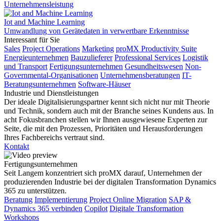
Unternehmensleistung
Iot and Machine Learning
Umwandlung von Gerätedaten in verwertbare Erkenntnisse
Interessant für Sie
Sales
Project Operations
Marketing
proMX Productivity Suite
Energieunternehmen
Bauzulieferer
Professional Services
Logistik
und Transport
Fertigungsunternehmen
Gesundheitswesen
Non-
Governmental-Organisationen
Unternehmensberatungen
IT-
Beratungsunternehmen
Software-Häuser
Industrie und Dienstleistungen
Der ideale Digitalisierungspartner kennt sich nicht nur mit Theorie
und Technik, sondern auch mit der Branche seines Kundens aus. In
acht Fokusbranchen stellen wir Ihnen ausgewiesene Experten zur
Seite, die mit den Prozessen, Prioritäten und Herausforderungen
Ihres Fachbereichs vertraut sind.
Kontakt
Fertigungsunternehmen
Seit Langem konzentriert sich proMX darauf, Unternehmen der
produzierenden Industrie bei der digitalen Transformation Dynamics
365 zu unterstützen.
Beratung
Implementierung
Project Online Migration
SAP &
Dynamics 365 verbinden
Copilot
Digitale Transformation
Workshops