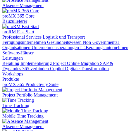
Absence Management
proMX 365 Core
Bauzulieferer
proRM Fast Start
Professional Services
Logistik und Transport
Fertigungsunternehmen
Gesundheitswesen
Non-Governmental-
Organisationen
Unternehmensberatungen
IT-Beratungsunternehmen
Software-Häuser
Leistungen
Beratung
Implementierung
Project Online Migration
SAP &
Dynamics 365 verbinden
Copilot
Digitale Transformation
Workshops
Produkte
proMX 365 Productivity Suite
Project Portfolio Management
Time Tracking
Mobile Time Tracking
Absence Management