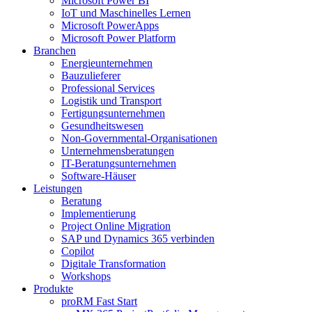
Microsoft Power BI
IoT und Maschinelles Lernen
Microsoft PowerApps
Microsoft Power Platform
Branchen
Energieunternehmen
Bauzulieferer
Professional Services
Logistik und Transport
Fertigungsunternehmen
Gesundheitswesen
Non-Governmental-Organisationen
Unternehmensberatungen
IT-Beratungsunternehmen
Software-Häuser
Leistungen
Beratung
Implementierung
Project Online Migration
SAP und Dynamics 365 verbinden
Copilot
Digitale Transformation
Workshops
Produkte
proRM Fast Start