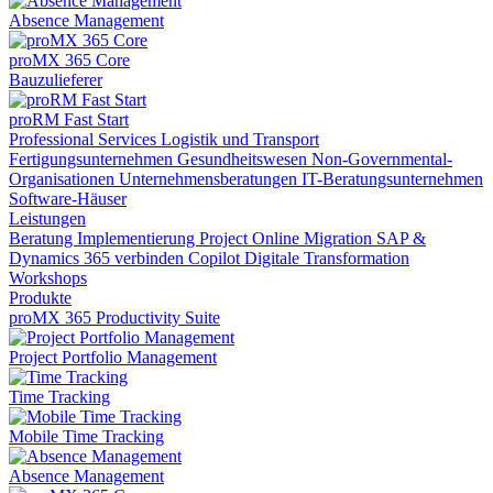
Absence Management
proMX 365 Core
Bauzulieferer
proRM Fast Start
Professional Services
Logistik und Transport
Fertigungsunternehmen
Gesundheitswesen
Non-Governmental-
Organisationen
Unternehmensberatungen
IT-Beratungsunternehmen
Software-Häuser
Leistungen
Beratung
Implementierung
Project Online Migration
SAP &
Dynamics 365 verbinden
Copilot
Digitale Transformation
Workshops
Produkte
proMX 365 Productivity Suite
Project Portfolio Management
Time Tracking
Mobile Time Tracking
Absence Management