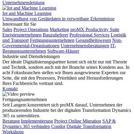
Unternehmensleistung
Iot and Machine Learning
Umwandlung von Gerätedaten in verwertbare Erkenntnisse
Interessant für Sie
Sales
Project Operations
Marketing
proMX Productivity Suite
Energieunternehmen
Bauzulieferer
Professional Services
Logistik
und Transport
Fertigungsunternehmen
Gesundheitswesen
Non-
Governmental-Organisationen
Unternehmensberatungen
IT-
Beratungsunternehmen
Software-Häuser
Industrie und Dienstleistungen
Der ideale Digitalisierungspartner kennt sich nicht nur mit Theorie
und Technik, sondern auch mit der Branche seines Kundens aus. In
acht Fokusbranchen stellen wir Ihnen ausgewiesene Experten zur
Seite, die mit den Prozessen, Prioritäten und Herausforderungen
Ihres Fachbereichs vertraut sind.
Kontakt
Fertigungsunternehmen
Seit Langem konzentriert sich proMX darauf, Unternehmen der
produzierenden Industrie bei der digitalen Transformation Dynamics
365 zu unterstützen.
Beratung
Implementierung
Project Online Migration
SAP &
Dynamics 365 verbinden
Copilot
Digitale Transformation
Workshops