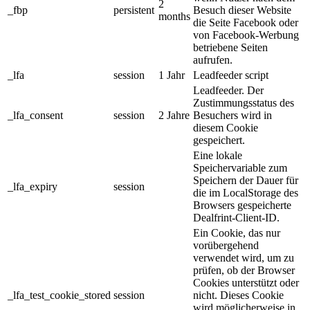
2
_fbp
persistent
Besuch dieser Website
months
die Seite Facebook oder
von Facebook-Werbung
betriebene Seiten
aufrufen.
_lfa
session
1 Jahr
Leadfeeder script
Leadfeeder. Der
Zustimmungsstatus des
_lfa_consent
session
2 Jahre
Besuchers wird in
diesem Cookie
gespeichert.
Eine lokale
Speichervariable zum
Speichern der Dauer für
_lfa_expiry
session
die im LocalStorage des
Browsers gespeicherte
Dealfrint-Client-ID.
Ein Cookie, das nur
vorübergehend
verwendet wird, um zu
prüfen, ob der Browser
Cookies unterstützt oder
_lfa_test_cookie_stored
session
nicht. Dieses Cookie
wird möglicherweise in