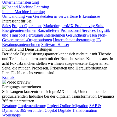
Unternehmensleistung
Iot and Machine Learning
Umwandlung von Gerätedaten in verwertbare Erkenntnisse
Interessant für Sie
Sales
Project Operations
Marketing
proMX Productivity Suite
Energieunternehmen
Bauzulieferer
Professional Services
Logistik
und Transport
Fertigungsunternehmen
Gesundheitswesen
Non-
Governmental-Organisationen
Unternehmensberatungen
IT-
Beratungsunternehmen
Software-Häuser
Industrie und Dienstleistungen
Der ideale Digitalisierungspartner kennt sich nicht nur mit Theorie
und Technik, sondern auch mit der Branche seines Kundens aus. In
acht Fokusbranchen stellen wir Ihnen ausgewiesene Experten zur
Seite, die mit den Prozessen, Prioritäten und Herausforderungen
Ihres Fachbereichs vertraut sind.
Kontakt
Fertigungsunternehmen
Seit Langem konzentriert sich proMX darauf, Unternehmen der
produzierenden Industrie bei der digitalen Transformation Dynamics
365 zu unterstützen.
Beratung
Implementierung
Project Online Migration
SAP &
Dynamics 365 verbinden
Copilot
Digitale Transformation
Workshops