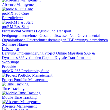
Absence Management
proMX 365 Core
Bauzulieferer
proRM Fast Start
Professional Services
Logistik und Transport
Fertigungsunternehmen
Gesundheitswesen
Non-Governmental-
Organisationen
Unternehmensberatungen
IT-Beratungsunternehmen
Software-Häuser
Leistungen
Beratung
Implementierung
Project Online Migration
SAP &
Dynamics 365 verbinden
Copilot
Digitale Transformation
Workshops
Produkte
proMX 365 Productivity Suite
Project Portfolio Management
Time Tracking
Mobile Time Tracking
Absence Management