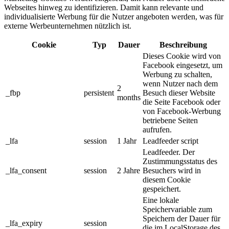
Webseites hinweg zu identifizieren. Damit kann relevante und
individualisierte Werbung für die Nutzer angeboten werden, was für
externe Werbeunternehmen nützlich ist.
Cookie
Typ
Dauer
Beschreibung
Dieses Cookie wird von
Facebook eingesetzt, um
Werbung zu schalten,
wenn Nutzer nach dem
2
_fbp
persistent
Besuch dieser Website
months
die Seite Facebook oder
von Facebook-Werbung
betriebene Seiten
aufrufen.
_lfa
session
1 Jahr
Leadfeeder script
Leadfeeder. Der
Zustimmungsstatus des
_lfa_consent
session
2 Jahre
Besuchers wird in
diesem Cookie
gespeichert.
Eine lokale
Speichervariable zum
Speichern der Dauer für
_lfa_expiry
session
die im LocalStorage des