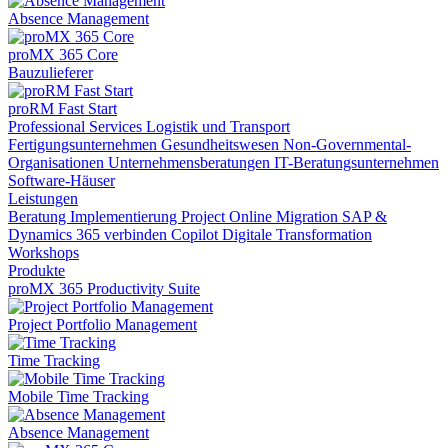
Absence Management
proMX 365 Core
Bauzulieferer
proRM Fast Start
Professional Services
Logistik und Transport
Fertigungsunternehmen
Gesundheitswesen
Non-Governmental-
Organisationen
Unternehmensberatungen
IT-Beratungsunternehmen
Software-Häuser
Leistungen
Beratung
Implementierung
Project Online Migration
SAP &
Dynamics 365 verbinden
Copilot
Digitale Transformation
Workshops
Produkte
proMX 365 Productivity Suite
Project Portfolio Management
Time Tracking
Mobile Time Tracking
Absence Management