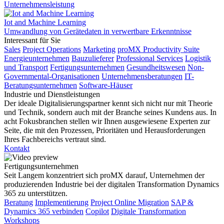
Unternehmensleistung
Iot and Machine Learning
Umwandlung von Gerätedaten in verwertbare Erkenntnisse
Interessant für Sie
Sales
Project Operations
Marketing
proMX Productivity Suite
Energieunternehmen
Bauzulieferer
Professional Services
Logistik
und Transport
Fertigungsunternehmen
Gesundheitswesen
Non-
Governmental-Organisationen
Unternehmensberatungen
IT-
Beratungsunternehmen
Software-Häuser
Industrie und Dienstleistungen
Der ideale Digitalisierungspartner kennt sich nicht nur mit Theorie
und Technik, sondern auch mit der Branche seines Kundens aus. In
acht Fokusbranchen stellen wir Ihnen ausgewiesene Experten zur
Seite, die mit den Prozessen, Prioritäten und Herausforderungen
Ihres Fachbereichs vertraut sind.
Kontakt
Fertigungsunternehmen
Seit Langem konzentriert sich proMX darauf, Unternehmen der
produzierenden Industrie bei der digitalen Transformation Dynamics
365 zu unterstützen.
Beratung
Implementierung
Project Online Migration
SAP &
Dynamics 365 verbinden
Copilot
Digitale Transformation
Workshops