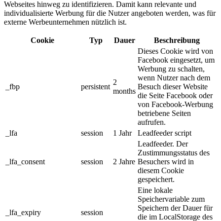
Webseites hinweg zu identifizieren. Damit kann relevante und
individualisierte Werbung für die Nutzer angeboten werden, was für
externe Werbeunternehmen nützlich ist.
Cookie
Typ
Dauer
Beschreibung
Dieses Cookie wird von
Facebook eingesetzt, um
Werbung zu schalten,
wenn Nutzer nach dem
2
_fbp
persistent
Besuch dieser Website
months
die Seite Facebook oder
von Facebook-Werbung
betriebene Seiten
aufrufen.
_lfa
session
1 Jahr
Leadfeeder script
Leadfeeder. Der
Zustimmungsstatus des
_lfa_consent
session
2 Jahre
Besuchers wird in
diesem Cookie
gespeichert.
Eine lokale
Speichervariable zum
Speichern der Dauer für
_lfa_expiry
session
die im LocalStorage des