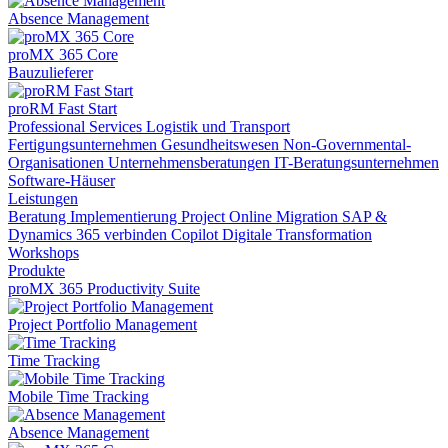
Absence Management
proMX 365 Core
Bauzulieferer
proRM Fast Start
Professional Services
Logistik und Transport
Fertigungsunternehmen
Gesundheitswesen
Non-Governmental-
Organisationen
Unternehmensberatungen
IT-Beratungsunternehmen
Software-Häuser
Leistungen
Beratung
Implementierung
Project Online Migration
SAP &
Dynamics 365 verbinden
Copilot
Digitale Transformation
Workshops
Produkte
proMX 365 Productivity Suite
Project Portfolio Management
Time Tracking
Mobile Time Tracking
Absence Management