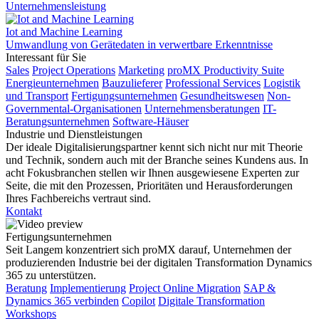
Unternehmensleistung
Iot and Machine Learning
Umwandlung von Gerätedaten in verwertbare Erkenntnisse
Interessant für Sie
Sales
Project Operations
Marketing
proMX Productivity Suite
Energieunternehmen
Bauzulieferer
Professional Services
Logistik
und Transport
Fertigungsunternehmen
Gesundheitswesen
Non-
Governmental-Organisationen
Unternehmensberatungen
IT-
Beratungsunternehmen
Software-Häuser
Industrie und Dienstleistungen
Der ideale Digitalisierungspartner kennt sich nicht nur mit Theorie
und Technik, sondern auch mit der Branche seines Kundens aus. In
acht Fokusbranchen stellen wir Ihnen ausgewiesene Experten zur
Seite, die mit den Prozessen, Prioritäten und Herausforderungen
Ihres Fachbereichs vertraut sind.
Kontakt
Fertigungsunternehmen
Seit Langem konzentriert sich proMX darauf, Unternehmen der
produzierenden Industrie bei der digitalen Transformation Dynamics
365 zu unterstützen.
Beratung
Implementierung
Project Online Migration
SAP &
Dynamics 365 verbinden
Copilot
Digitale Transformation
Workshops