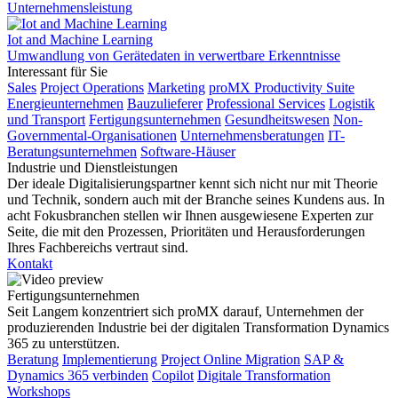
Unternehmensleistung
Iot and Machine Learning
Umwandlung von Gerätedaten in verwertbare Erkenntnisse
Interessant für Sie
Sales
Project Operations
Marketing
proMX Productivity Suite
Energieunternehmen
Bauzulieferer
Professional Services
Logistik
und Transport
Fertigungsunternehmen
Gesundheitswesen
Non-
Governmental-Organisationen
Unternehmensberatungen
IT-
Beratungsunternehmen
Software-Häuser
Industrie und Dienstleistungen
Der ideale Digitalisierungspartner kennt sich nicht nur mit Theorie
und Technik, sondern auch mit der Branche seines Kundens aus. In
acht Fokusbranchen stellen wir Ihnen ausgewiesene Experten zur
Seite, die mit den Prozessen, Prioritäten und Herausforderungen
Ihres Fachbereichs vertraut sind.
Kontakt
Fertigungsunternehmen
Seit Langem konzentriert sich proMX darauf, Unternehmen der
produzierenden Industrie bei der digitalen Transformation Dynamics
365 zu unterstützen.
Beratung
Implementierung
Project Online Migration
SAP &
Dynamics 365 verbinden
Copilot
Digitale Transformation
Workshops