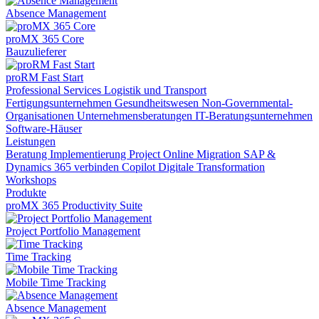
Absence Management
proMX 365 Core
Bauzulieferer
proRM Fast Start
Professional Services
Logistik und Transport
Fertigungsunternehmen
Gesundheitswesen
Non-Governmental-
Organisationen
Unternehmensberatungen
IT-Beratungsunternehmen
Software-Häuser
Leistungen
Beratung
Implementierung
Project Online Migration
SAP &
Dynamics 365 verbinden
Copilot
Digitale Transformation
Workshops
Produkte
proMX 365 Productivity Suite
Project Portfolio Management
Time Tracking
Mobile Time Tracking
Absence Management