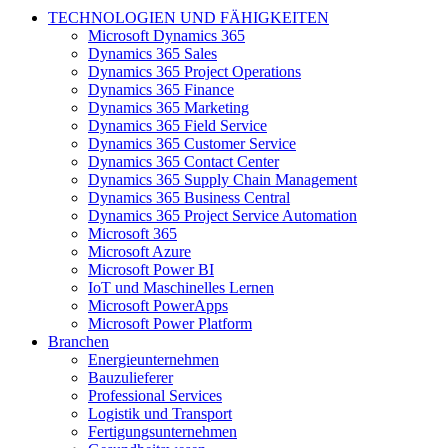
TECHNOLOGIEN UND FÄHIGKEITEN
Microsoft Dynamics 365
Dynamics 365 Sales
Dynamics 365 Project Operations
Dynamics 365 Finance
Dynamics 365 Marketing
Dynamics 365 Field Service
Dynamics 365 Customer Service
Dynamics 365 Contact Center
Dynamics 365 Supply Chain Management
Dynamics 365 Business Central
Dynamics 365 Project Service Automation
Microsoft 365
Microsoft Azure
Microsoft Power BI
IoT und Maschinelles Lernen
Microsoft PowerApps
Microsoft Power Platform
Branchen
Energieunternehmen
Bauzulieferer
Professional Services
Logistik und Transport
Fertigungsunternehmen