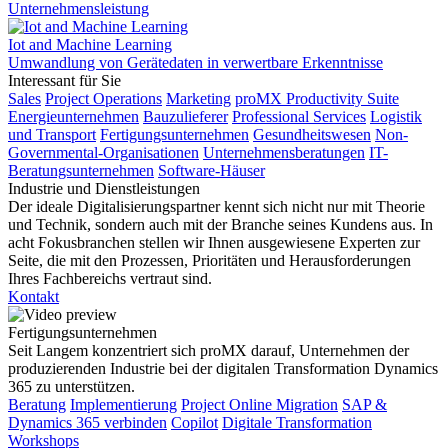
Unternehmensleistung
Iot and Machine Learning
Umwandlung von Gerätedaten in verwertbare Erkenntnisse
Interessant für Sie
Sales
Project Operations
Marketing
proMX Productivity Suite
Energieunternehmen
Bauzulieferer
Professional Services
Logistik
und Transport
Fertigungsunternehmen
Gesundheitswesen
Non-
Governmental-Organisationen
Unternehmensberatungen
IT-
Beratungsunternehmen
Software-Häuser
Industrie und Dienstleistungen
Der ideale Digitalisierungspartner kennt sich nicht nur mit Theorie
und Technik, sondern auch mit der Branche seines Kundens aus. In
acht Fokusbranchen stellen wir Ihnen ausgewiesene Experten zur
Seite, die mit den Prozessen, Prioritäten und Herausforderungen
Ihres Fachbereichs vertraut sind.
Kontakt
Fertigungsunternehmen
Seit Langem konzentriert sich proMX darauf, Unternehmen der
produzierenden Industrie bei der digitalen Transformation Dynamics
365 zu unterstützen.
Beratung
Implementierung
Project Online Migration
SAP &
Dynamics 365 verbinden
Copilot
Digitale Transformation
Workshops