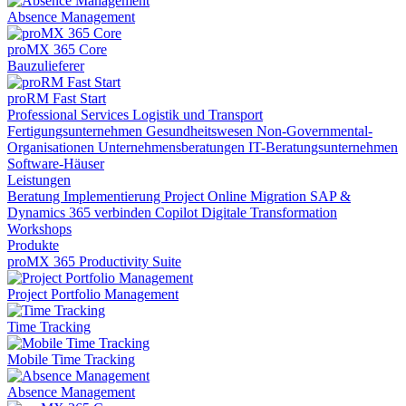
Absence Management
proMX 365 Core
Bauzulieferer
proRM Fast Start
Professional Services
Logistik und Transport
Fertigungsunternehmen
Gesundheitswesen
Non-Governmental-
Organisationen
Unternehmensberatungen
IT-Beratungsunternehmen
Software-Häuser
Leistungen
Beratung
Implementierung
Project Online Migration
SAP &
Dynamics 365 verbinden
Copilot
Digitale Transformation
Workshops
Produkte
proMX 365 Productivity Suite
Project Portfolio Management
Time Tracking
Mobile Time Tracking
Absence Management