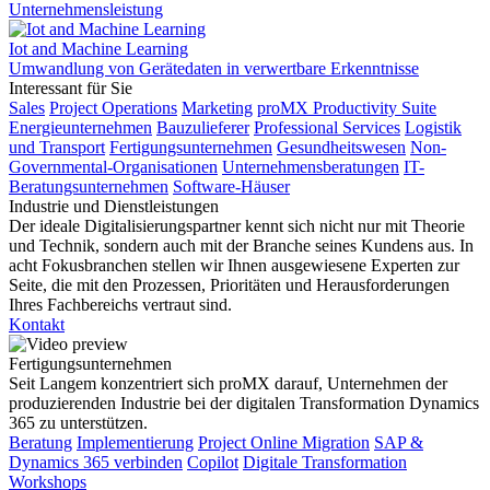
Unternehmensleistung
Iot and Machine Learning
Umwandlung von Gerätedaten in verwertbare Erkenntnisse
Interessant für Sie
Sales
Project Operations
Marketing
proMX Productivity Suite
Energieunternehmen
Bauzulieferer
Professional Services
Logistik
und Transport
Fertigungsunternehmen
Gesundheitswesen
Non-
Governmental-Organisationen
Unternehmensberatungen
IT-
Beratungsunternehmen
Software-Häuser
Industrie und Dienstleistungen
Der ideale Digitalisierungspartner kennt sich nicht nur mit Theorie
und Technik, sondern auch mit der Branche seines Kundens aus. In
acht Fokusbranchen stellen wir Ihnen ausgewiesene Experten zur
Seite, die mit den Prozessen, Prioritäten und Herausforderungen
Ihres Fachbereichs vertraut sind.
Kontakt
Fertigungsunternehmen
Seit Langem konzentriert sich proMX darauf, Unternehmen der
produzierenden Industrie bei der digitalen Transformation Dynamics
365 zu unterstützen.
Beratung
Implementierung
Project Online Migration
SAP &
Dynamics 365 verbinden
Copilot
Digitale Transformation
Workshops