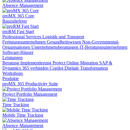
Absence Management
proMX 365 Core
Bauzulieferer
proRM Fast Start
Professional Services
Logistik und Transport
Fertigungsunternehmen
Gesundheitswesen
Non-Governmental-
Organisationen
Unternehmensberatungen
IT-Beratungsunternehmen
Software-Häuser
Leistungen
Beratung
Implementierung
Project Online Migration
SAP &
Dynamics 365 verbinden
Copilot
Digitale Transformation
Workshops
Produkte
proMX 365 Productivity Suite
Project Portfolio Management
Time Tracking
Mobile Time Tracking
Absence Management