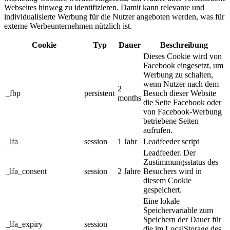
Webseites hinweg zu identifizieren. Damit kann relevante und
individualisierte Werbung für die Nutzer angeboten werden, was für
externe Werbeunternehmen nützlich ist.
Cookie
Typ
Dauer
Beschreibung
Dieses Cookie wird von
Facebook eingesetzt, um
Werbung zu schalten,
wenn Nutzer nach dem
2
_fbp
persistent
Besuch dieser Website
months
die Seite Facebook oder
von Facebook-Werbung
betriebene Seiten
aufrufen.
_lfa
session
1 Jahr
Leadfeeder script
Leadfeeder. Der
Zustimmungsstatus des
_lfa_consent
session
2 Jahre
Besuchers wird in
diesem Cookie
gespeichert.
Eine lokale
Speichervariable zum
Speichern der Dauer für
_lfa_expiry
session
die im LocalStorage des