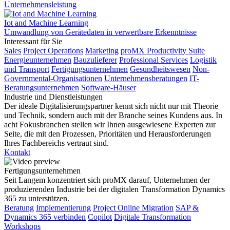
Unternehmensleistung
Iot and Machine Learning
Umwandlung von Gerätedaten in verwertbare Erkenntnisse
Interessant für Sie
Sales
Project Operations
Marketing
proMX Productivity Suite
Energieunternehmen
Bauzulieferer
Professional Services
Logistik
und Transport
Fertigungsunternehmen
Gesundheitswesen
Non-
Governmental-Organisationen
Unternehmensberatungen
IT-
Beratungsunternehmen
Software-Häuser
Industrie und Dienstleistungen
Der ideale Digitalisierungspartner kennt sich nicht nur mit Theorie
und Technik, sondern auch mit der Branche seines Kundens aus. In
acht Fokusbranchen stellen wir Ihnen ausgewiesene Experten zur
Seite, die mit den Prozessen, Prioritäten und Herausforderungen
Ihres Fachbereichs vertraut sind.
Kontakt
Fertigungsunternehmen
Seit Langem konzentriert sich proMX darauf, Unternehmen der
produzierenden Industrie bei der digitalen Transformation Dynamics
365 zu unterstützen.
Beratung
Implementierung
Project Online Migration
SAP &
Dynamics 365 verbinden
Copilot
Digitale Transformation
Workshops