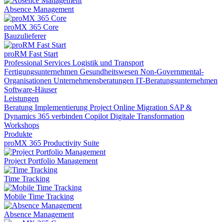
Absence Management
proMX 365 Core
Bauzulieferer
proRM Fast Start
Professional Services
Logistik und Transport
Fertigungsunternehmen
Gesundheitswesen
Non-Governmental-
Organisationen
Unternehmensberatungen
IT-Beratungsunternehmen
Software-Häuser
Leistungen
Beratung
Implementierung
Project Online Migration
SAP &
Dynamics 365 verbinden
Copilot
Digitale Transformation
Workshops
Produkte
proMX 365 Productivity Suite
Project Portfolio Management
Time Tracking
Mobile Time Tracking
Absence Management