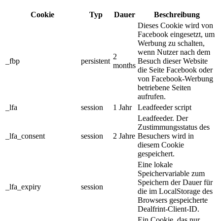
Cookie
Typ
Dauer
Beschreibung
Dieses Cookie wird von
Facebook eingesetzt, um
Werbung zu schalten,
wenn Nutzer nach dem
2
_fbp
persistent
Besuch dieser Website
months
die Seite Facebook oder
von Facebook-Werbung
betriebene Seiten
aufrufen.
_lfa
session
1 Jahr
Leadfeeder script
Leadfeeder. Der
Zustimmungsstatus des
_lfa_consent
session
2 Jahre
Besuchers wird in
diesem Cookie
gespeichert.
Eine lokale
Speichervariable zum
Speichern der Dauer für
_lfa_expiry
session
die im LocalStorage des
Browsers gespeicherte
Dealfrint-Client-ID.
Ein Cookie, das nur