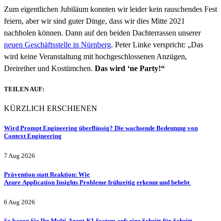
Zum eigentlichen Jubiläum konnten wir leider kein rauschendes Fest
feiern, aber wir sind guter Dinge, dass wir dies Mitte 2021
nachholen können. Dann auf den beiden Dachterrassen unserer
neuen Geschäftsstelle in Nürnberg
. Peter Linke verspricht: „Das
wird keine Veranstaltung mit hochgeschlossenen Anzügen,
Dreireiher und Kostümchen.
Das wird ‘ne Party!“
TEILEN AUF:
KÜRZLICH ERSCHIENEN
Wird Prompt Engineering überflüssig? Die wachsende Bedeutung von
Context Engineering
7 Aug 2026
Prävention statt Reaktion: Wie
Azure Application Insights Probleme frühzeitig erkennt und behebt
6 Aug 2026
So bauen Sie Ihr Multi-Agent-KI-System auf: eine Schritt-für-Schritt-