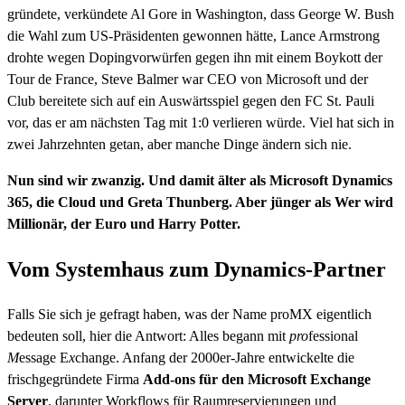
gründete, verkündete Al Gore in Washington, dass George W. Bush
die Wahl zum US-Präsidenten gewonnen hätte, Lance Armstrong
drohte wegen Dopingvorwürfen gegen ihn mit einem Boykott der
Tour de France, Steve Balmer war CEO von Microsoft und der
Club bereitete sich auf ein Auswärtsspiel gegen den FC St. Pauli
vor, das er am nächsten Tag mit 1:0 verlieren würde. Viel hat sich in
zwei Jahrzehnten getan, aber manche Dinge ändern sich nie.
Nun sind wir zwanzig. Und damit älter als Microsoft Dynamics
365, die Cloud und Greta Thunberg. Aber jünger als Wer wird
Millionär, der Euro und Harry Potter.
Vom Systemhaus zum Dynamics-Partner
Falls Sie sich je gefragt haben, was der Name proMX eigentlich
bedeuten soll, hier die Antwort: Alles begann mit
pro
fessional
M
essage E
x
change. Anfang der 2000er-Jahre entwickelte die
frischgegründete Firma
Add-ons für den Microsoft Exchange
Server
, darunter Workflows für Raumreservierungen und