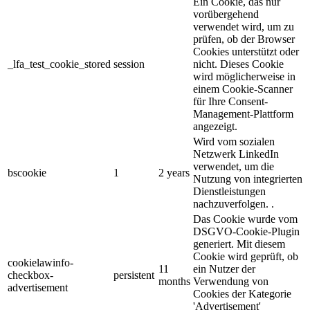
Ein Cookie, das nur
vorübergehend
verwendet wird, um zu
prüfen, ob der Browser
Cookies unterstützt oder
_lfa_test_cookie_stored
session
nicht. Dieses Cookie
wird möglicherweise in
einem Cookie-Scanner
für Ihre Consent-
Management-Plattform
angezeigt.
Wird vom sozialen
Netzwerk LinkedIn
verwendet, um die
bscookie
1
2 years
Nutzung von integrierten
Dienstleistungen
nachzuverfolgen. .
Das Cookie wurde vom
DSGVO-Cookie-Plugin
generiert. Mit diesem
Cookie wird geprüft, ob
cookielawinfo-
11
ein Nutzer der
checkbox-
persistent
months
Verwendung von
advertisement
Cookies der Kategorie
'Advertisement'