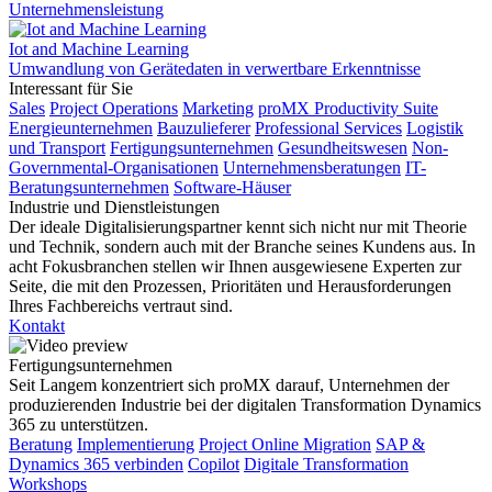
Unternehmensleistung
Iot and Machine Learning
Umwandlung von Gerätedaten in verwertbare Erkenntnisse
Interessant für Sie
Sales
Project Operations
Marketing
proMX Productivity Suite
Energieunternehmen
Bauzulieferer
Professional Services
Logistik
und Transport
Fertigungsunternehmen
Gesundheitswesen
Non-
Governmental-Organisationen
Unternehmensberatungen
IT-
Beratungsunternehmen
Software-Häuser
Industrie und Dienstleistungen
Der ideale Digitalisierungspartner kennt sich nicht nur mit Theorie
und Technik, sondern auch mit der Branche seines Kundens aus. In
acht Fokusbranchen stellen wir Ihnen ausgewiesene Experten zur
Seite, die mit den Prozessen, Prioritäten und Herausforderungen
Ihres Fachbereichs vertraut sind.
Kontakt
Fertigungsunternehmen
Seit Langem konzentriert sich proMX darauf, Unternehmen der
produzierenden Industrie bei der digitalen Transformation Dynamics
365 zu unterstützen.
Beratung
Implementierung
Project Online Migration
SAP &
Dynamics 365 verbinden
Copilot
Digitale Transformation
Workshops