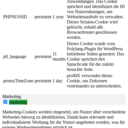
Anwendungen. Das Cookie
speichert und identifiziert die ID
von Nutzersitzungen, um
PHPSESSID
persistent
1 year
Webseitenaufrufe zu verwalten.
Dieses Session-Cookie wird
gelöscht, sobald alle
Browserfenster geschlossen
werden.
Dieses Cookie wurde vom
Polylang-Plugin für WordPress
11
betriebene Seiten generiert. Das
pll_language
persistent
months
Cookie speichert den
Sprachcode für die zuletzt
besuchte Seite.
proMX verwendet dieses
promxTimeZone
persistent
1 day
Cookie, um Zeitzonen
voneinander zu unterscheiden.
Marketing
marketing
Marketing-Cookies werden eingesetzt, um Nutzer über verschiedene
Webseites hinweg zu identifizieren. Damit kann relevante und
individualisierte Werbung für die Nutzer angeboten werden, was für
externe Werbeunternehmen nützlich ist.