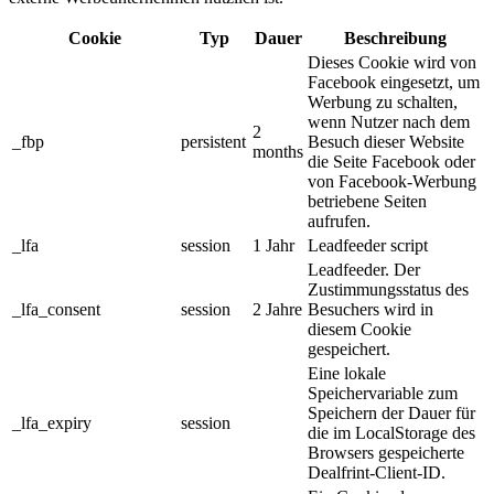
Cookie
Typ
Dauer
Beschreibung
Dieses Cookie wird von
Facebook eingesetzt, um
Werbung zu schalten,
wenn Nutzer nach dem
2
_fbp
persistent
Besuch dieser Website
months
die Seite Facebook oder
von Facebook-Werbung
betriebene Seiten
aufrufen.
_lfa
session
1 Jahr
Leadfeeder script
Leadfeeder. Der
Zustimmungsstatus des
_lfa_consent
session
2 Jahre
Besuchers wird in
diesem Cookie
gespeichert.
Eine lokale
Speichervariable zum
Speichern der Dauer für
_lfa_expiry
session
die im LocalStorage des
Browsers gespeicherte
Dealfrint-Client-ID.