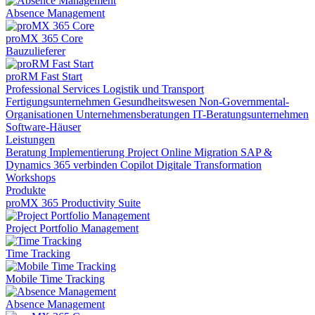
Absence Management
proMX 365 Core
Bauzulieferer
proRM Fast Start
Professional Services
Logistik und Transport
Fertigungsunternehmen
Gesundheitswesen
Non-Governmental-
Organisationen
Unternehmensberatungen
IT-Beratungsunternehmen
Software-Häuser
Leistungen
Beratung
Implementierung
Project Online Migration
SAP &
Dynamics 365 verbinden
Copilot
Digitale Transformation
Workshops
Produkte
proMX 365 Productivity Suite
Project Portfolio Management
Time Tracking
Mobile Time Tracking
Absence Management