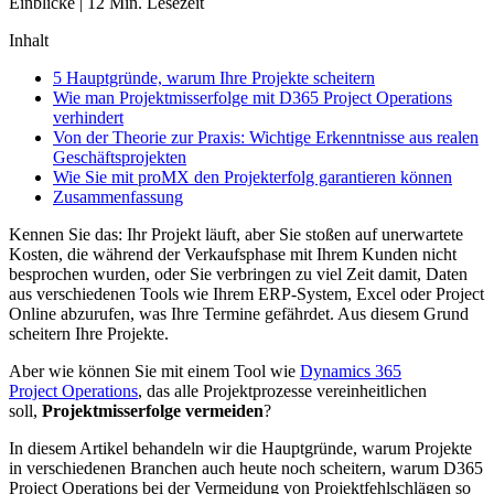
Einblicke
|
12
Min. Lesezeit
Inhalt
5 Hauptgründe, warum Ihre Projekte scheitern
Wie man Projektmisserfolge mit D365 Project Operations
verhindert
Von der Theorie zur Praxis: Wichtige Erkenntnisse aus realen
Geschäftsprojekten
Wie Sie mit proMX den Projekterfolg garantieren können
Zusammenfassung
Kennen Sie das: Ihr Projekt läuft, aber Sie stoßen auf unerwartete
Kosten, die während der Verkaufsphase mit Ihrem Kunden nicht
besprochen wurden, oder Sie verbringen zu viel Zeit damit, Daten
aus verschiedenen Tools wie Ihrem ERP-System, Excel oder Project
Online abzurufen, was Ihre Termine gefährdet. Aus diesem Grund
scheitern Ihre Projekte.
Aber wie können Sie mit einem Tool wie
Dynamics 365
Project Operations
, das alle Projektprozesse vereinheitlichen
soll,
Projektmisserfolge vermeiden
?
In diesem Artikel behandeln wir die Hauptgründe, warum Projekte
in verschiedenen Branchen auch heute noch scheitern, warum D365
Project Operations bei der Vermeidung von Projektfehlschlägen so