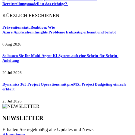
Bereitstellungsmodell ist das richtige?
KÜRZLICH ERSCHIENEN
Prävention statt Reaktion: Wie
Azure Application Insights Probleme frühzeitig erkennt und behebt
6 Aug 2026
So bauen Sie Ihr Multi-Agent-KI-System auf: eine Schritt-für-Schritt-
Anleitung
29 Jul 2026
Dynamics 365 Project Operations mit proMX: Project Budgeting einfach
erklärt
23 Jul 2026
NEWSLETTER
Erhalten Sie regelmäßig alle Updates und News.
Abonnieren