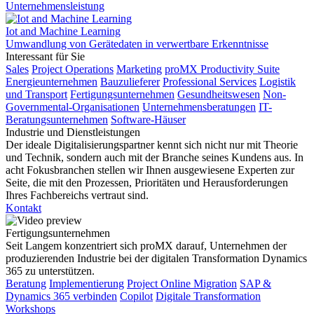
Unternehmensleistung
Iot and Machine Learning
Umwandlung von Gerätedaten in verwertbare Erkenntnisse
Interessant für Sie
Sales
Project Operations
Marketing
proMX Productivity Suite
Energieunternehmen
Bauzulieferer
Professional Services
Logistik
und Transport
Fertigungsunternehmen
Gesundheitswesen
Non-
Governmental-Organisationen
Unternehmensberatungen
IT-
Beratungsunternehmen
Software-Häuser
Industrie und Dienstleistungen
Der ideale Digitalisierungspartner kennt sich nicht nur mit Theorie
und Technik, sondern auch mit der Branche seines Kundens aus. In
acht Fokusbranchen stellen wir Ihnen ausgewiesene Experten zur
Seite, die mit den Prozessen, Prioritäten und Herausforderungen
Ihres Fachbereichs vertraut sind.
Kontakt
Fertigungsunternehmen
Seit Langem konzentriert sich proMX darauf, Unternehmen der
produzierenden Industrie bei der digitalen Transformation Dynamics
365 zu unterstützen.
Beratung
Implementierung
Project Online Migration
SAP &
Dynamics 365 verbinden
Copilot
Digitale Transformation
Workshops