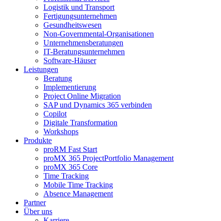
Logistik und Transport
Fertigungsunternehmen
Gesundheitswesen
Non-Governmental-Organisationen
Unternehmensberatungen
IT-Beratungsunternehmen
Software-Häuser
Leistungen
Beratung
Implementierung
Project Online Migration
SAP und Dynamics 365 verbinden
Copilot
Digitale Transformation
Workshops
Produkte
proRM Fast Start
proMX 365 ProjectPortfolio Management
proMX 365 Core
Time Tracking
Mobile Time Tracking
Absence Management
Partner
Über uns
Karriere