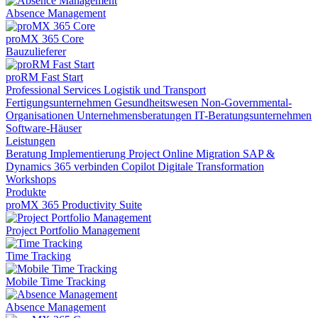
Absence Management
proMX 365 Core
Bauzulieferer
proRM Fast Start
Professional Services
Logistik und Transport
Fertigungsunternehmen
Gesundheitswesen
Non-Governmental-
Organisationen
Unternehmensberatungen
IT-Beratungsunternehmen
Software-Häuser
Leistungen
Beratung
Implementierung
Project Online Migration
SAP &
Dynamics 365 verbinden
Copilot
Digitale Transformation
Workshops
Produkte
proMX 365 Productivity Suite
Project Portfolio Management
Time Tracking
Mobile Time Tracking
Absence Management