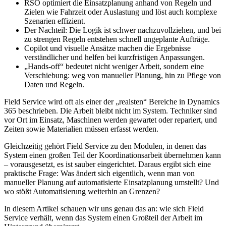
RSO optimiert die Einsatzplanung anhand von Regeln und
Zielen wie Fahrzeit oder Auslastung und löst auch komplexe
Szenarien effizient.
Der Nachteil: Die Logik ist schwer nachzuvollziehen, und bei
zu strengen Regeln entstehen schnell ungeplante Aufträge.
Copilot und visuelle Ansätze machen die Ergebnisse
verständlicher und helfen bei kurzfristigen Anpassungen.
„Hands-off“ bedeutet nicht weniger Arbeit, sondern eine
Verschiebung: weg von manueller Planung, hin zu Pflege von
Daten und Regeln.
Field Service wird oft als einer der „realsten“ Bereiche in Dynamics
365 beschrieben. Die Arbeit bleibt nicht im System. Techniker sind
vor Ort im Einsatz, Maschinen werden gewartet oder repariert, und
Zeiten sowie Materialien müssen erfasst werden.
Gleichzeitig gehört Field Service zu den Modulen, in denen das
System einen großen Teil der Koordinationsarbeit übernehmen kann
– vorausgesetzt, es ist sauber eingerichtet. Daraus ergibt sich eine
praktische Frage: Was ändert sich eigentlich, wenn man von
manueller Planung auf automatisierte Einsatzplanung umstellt? Und
wo stößt Automatisierung weiterhin an Grenzen?
In diesem Artikel schauen wir uns genau das an: wie sich Field
Service verhält, wenn das System einen Großteil der Arbeit im