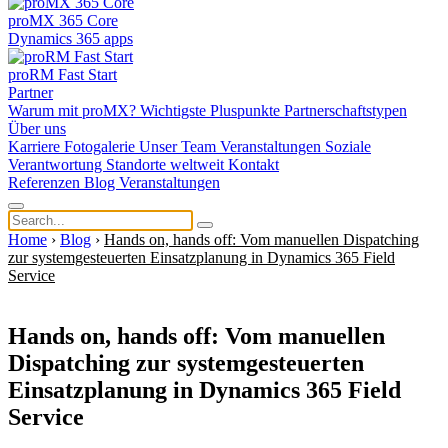
proMX 365 Core
Dynamics 365 apps
proRM Fast Start
Partner
Warum mit proMX?
Wichtigste Pluspunkte
Partnerschaftstypen
Über uns
Karriere
Fotogalerie
Unser Team
Veranstaltungen
Soziale
Verantwortung
Standorte weltweit
Kontakt
Referenzen
Blog
Veranstaltungen
Home
›
Blog
›
Hands on, hands off: Vom manuellen Dispatching
zur systemgesteuerten Einsatzplanung in Dynamics 365 Field
Service
Hands on, hands off: Vom manuellen
Dispatching zur systemgesteuerten
Einsatzplanung in Dynamics 365 Field
Service