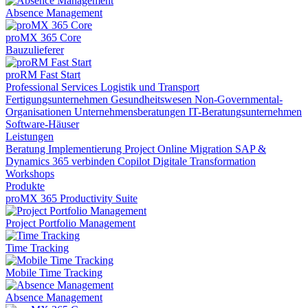
Absence Management
proMX 365 Core
Bauzulieferer
proRM Fast Start
Professional Services
Logistik und Transport
Fertigungsunternehmen
Gesundheitswesen
Non-Governmental-
Organisationen
Unternehmensberatungen
IT-Beratungsunternehmen
Software-Häuser
Leistungen
Beratung
Implementierung
Project Online Migration
SAP &
Dynamics 365 verbinden
Copilot
Digitale Transformation
Workshops
Produkte
proMX 365 Productivity Suite
Project Portfolio Management
Time Tracking
Mobile Time Tracking
Absence Management