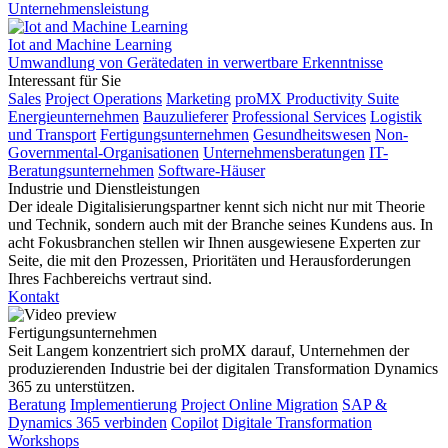
Unternehmensleistung
Iot and Machine Learning
Umwandlung von Gerätedaten in verwertbare Erkenntnisse
Interessant für Sie
Sales
Project Operations
Marketing
proMX Productivity Suite
Energieunternehmen
Bauzulieferer
Professional Services
Logistik
und Transport
Fertigungsunternehmen
Gesundheitswesen
Non-
Governmental-Organisationen
Unternehmensberatungen
IT-
Beratungsunternehmen
Software-Häuser
Industrie und Dienstleistungen
Der ideale Digitalisierungspartner kennt sich nicht nur mit Theorie
und Technik, sondern auch mit der Branche seines Kundens aus. In
acht Fokusbranchen stellen wir Ihnen ausgewiesene Experten zur
Seite, die mit den Prozessen, Prioritäten und Herausforderungen
Ihres Fachbereichs vertraut sind.
Kontakt
Fertigungsunternehmen
Seit Langem konzentriert sich proMX darauf, Unternehmen der
produzierenden Industrie bei der digitalen Transformation Dynamics
365 zu unterstützen.
Beratung
Implementierung
Project Online Migration
SAP &
Dynamics 365 verbinden
Copilot
Digitale Transformation
Workshops