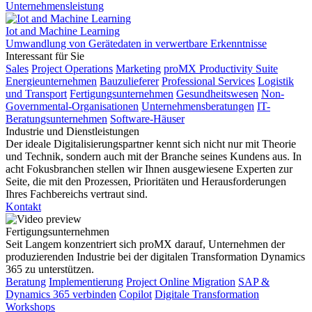
Unternehmensleistung
Iot and Machine Learning
Umwandlung von Gerätedaten in verwertbare Erkenntnisse
Interessant für Sie
Sales
Project Operations
Marketing
proMX Productivity Suite
Energieunternehmen
Bauzulieferer
Professional Services
Logistik
und Transport
Fertigungsunternehmen
Gesundheitswesen
Non-
Governmental-Organisationen
Unternehmensberatungen
IT-
Beratungsunternehmen
Software-Häuser
Industrie und Dienstleistungen
Der ideale Digitalisierungspartner kennt sich nicht nur mit Theorie
und Technik, sondern auch mit der Branche seines Kundens aus. In
acht Fokusbranchen stellen wir Ihnen ausgewiesene Experten zur
Seite, die mit den Prozessen, Prioritäten und Herausforderungen
Ihres Fachbereichs vertraut sind.
Kontakt
Fertigungsunternehmen
Seit Langem konzentriert sich proMX darauf, Unternehmen der
produzierenden Industrie bei der digitalen Transformation Dynamics
365 zu unterstützen.
Beratung
Implementierung
Project Online Migration
SAP &
Dynamics 365 verbinden
Copilot
Digitale Transformation
Workshops