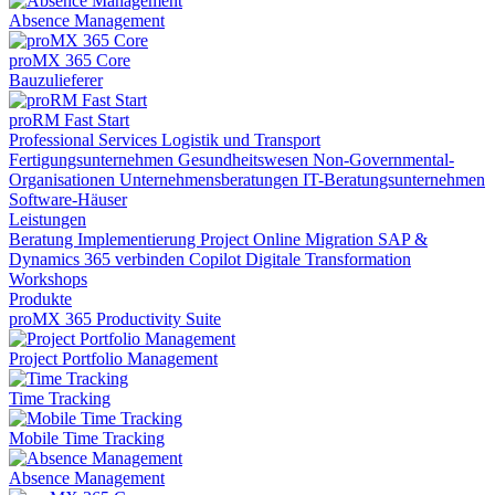
Absence Management
proMX 365 Core
Bauzulieferer
proRM Fast Start
Professional Services
Logistik und Transport
Fertigungsunternehmen
Gesundheitswesen
Non-Governmental-
Organisationen
Unternehmensberatungen
IT-Beratungsunternehmen
Software-Häuser
Leistungen
Beratung
Implementierung
Project Online Migration
SAP &
Dynamics 365 verbinden
Copilot
Digitale Transformation
Workshops
Produkte
proMX 365 Productivity Suite
Project Portfolio Management
Time Tracking
Mobile Time Tracking
Absence Management