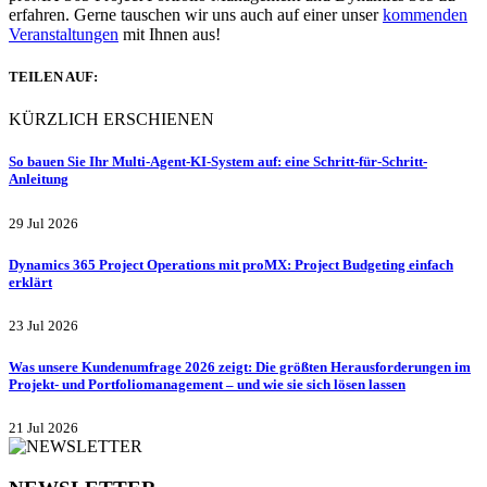
erfahren. Gerne tauschen wir uns auch auf einer unser
kommenden
Veranstaltungen
mit Ihnen aus!
TEILEN AUF:
KÜRZLICH ERSCHIENEN
So bauen Sie Ihr Multi-Agent-KI-System auf: eine Schritt-für-Schritt-
Anleitung
29 Jul 2026
Dynamics 365 Project Operations mit proMX: Project Budgeting einfach
erklärt
23 Jul 2026
Was unsere Kundenumfrage 2026 zeigt: Die größten Herausforderungen im
Projekt- und Portfoliomanagement – und wie sie sich lösen lassen
21 Jul 2026