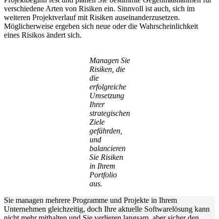
verschiedene Arten von Risiken ein. Sinnvoll ist auch, sich im
weiteren Projektverlauf mit Risiken auseinanderzusetzen.
Möglicherweise ergeben sich neue oder die Wahrscheinlichkeit
eines Risikos ändert sich.
Managen Sie
Risiken, die
die
erfolgreiche
Umsetzung
Ihrer
strategischen
Ziele
gefährden,
und
balancieren
Sie Risiken
in Ihrem
Portfolio
aus.
Sie managen mehrere Programme und Projekte in Ihrem
Unternehmen gleichzeitig, doch Ihre aktuelle Softwarelösung kann
nicht mehr mithalten und Sie verlieren langsam, aber sicher den