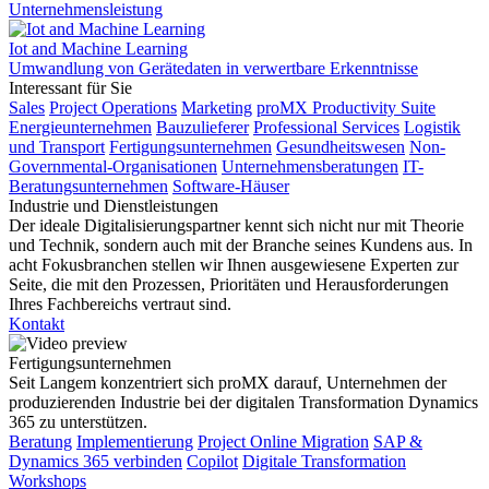
Unternehmensleistung
Iot and Machine Learning
Umwandlung von Gerätedaten in verwertbare Erkenntnisse
Interessant für Sie
Sales
Project Operations
Marketing
proMX Productivity Suite
Energieunternehmen
Bauzulieferer
Professional Services
Logistik
und Transport
Fertigungsunternehmen
Gesundheitswesen
Non-
Governmental-Organisationen
Unternehmensberatungen
IT-
Beratungsunternehmen
Software-Häuser
Industrie und Dienstleistungen
Der ideale Digitalisierungspartner kennt sich nicht nur mit Theorie
und Technik, sondern auch mit der Branche seines Kundens aus. In
acht Fokusbranchen stellen wir Ihnen ausgewiesene Experten zur
Seite, die mit den Prozessen, Prioritäten und Herausforderungen
Ihres Fachbereichs vertraut sind.
Kontakt
Fertigungsunternehmen
Seit Langem konzentriert sich proMX darauf, Unternehmen der
produzierenden Industrie bei der digitalen Transformation Dynamics
365 zu unterstützen.
Beratung
Implementierung
Project Online Migration
SAP &
Dynamics 365 verbinden
Copilot
Digitale Transformation
Workshops