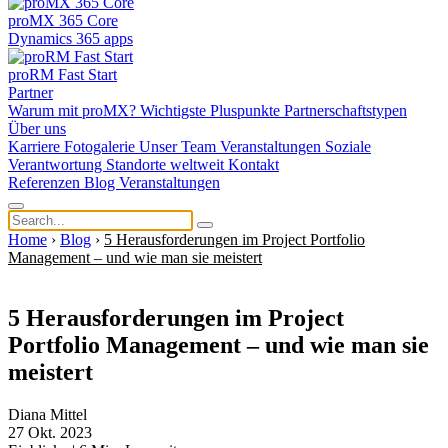
proMX 365 Core
Dynamics 365 apps
proRM Fast Start
Partner
Warum mit proMX?
Wichtigste Pluspunkte
Partnerschaftstypen
Über uns
Karriere
Fotogalerie
Unser Team
Veranstaltungen
Soziale
Verantwortung
Standorte weltweit
Kontakt
Referenzen
Blog
Veranstaltungen
Home
›
Blog
›
5 Herausforderungen im Project Portfolio
Management – und wie man sie meistert
5 Herausforderungen im Project
Portfolio Management – und wie man sie
meistert
Diana Mittel
27 Okt. 2023