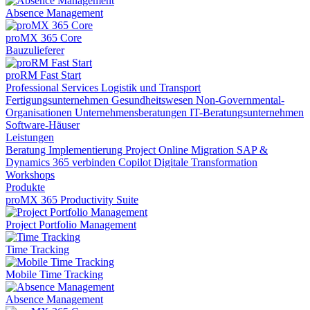
Absence Management
proMX 365 Core
Bauzulieferer
proRM Fast Start
Professional Services
Logistik und Transport
Fertigungsunternehmen
Gesundheitswesen
Non-Governmental-
Organisationen
Unternehmensberatungen
IT-Beratungsunternehmen
Software-Häuser
Leistungen
Beratung
Implementierung
Project Online Migration
SAP &
Dynamics 365 verbinden
Copilot
Digitale Transformation
Workshops
Produkte
proMX 365 Productivity Suite
Project Portfolio Management
Time Tracking
Mobile Time Tracking
Absence Management