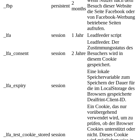
wenn Nutzer nach dem
2
_fbp
persistent
Besuch dieser Website
months
die Seite Facebook oder
von Facebook-Werbung
betriebene Seiten
aufrufen.
_lfa
session
1 Jahr
Leadfeeder script
Leadfeeder. Der
Zustimmungsstatus des
_lfa_consent
session
2 Jahre
Besuchers wird in
diesem Cookie
gespeichert.
Eine lokale
Speichervariable zum
Speichern der Dauer für
_lfa_expiry
session
die im LocalStorage des
Browsers gespeicherte
Dealfrint-Client-ID.
Ein Cookie, das nur
vorübergehend
verwendet wird, um zu
prüfen, ob der Browser
Cookies unterstützt oder
_lfa_test_cookie_stored
session
nicht. Dieses Cookie