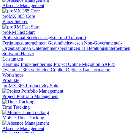
Absence Management
proMX 365 Core
Bauzulieferer
proRM Fast Start
Professional Services
Logistik und Transport
Fertigungsunternehmen
Gesundheitswesen
Non-Governmental-
Organisationen
Unternehmensberatungen
IT-Beratungsunternehmen
Software-Häuser
Leistungen
Beratung
Implementierung
Project Online Migration
SAP &
Dynamics 365 verbinden
Copilot
Digitale Transformation
Workshops
Produkte
proMX 365 Productivity Suite
Project Portfolio Management
Time Tracking
Mobile Time Tracking
Absence Management