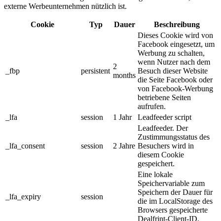
externe Werbeunternehmen nützlich ist.
Cookie
Typ
Dauer
Beschreibung
Dieses Cookie wird von
Facebook eingesetzt, um
Werbung zu schalten,
wenn Nutzer nach dem
2
_fbp
persistent
Besuch dieser Website
months
die Seite Facebook oder
von Facebook-Werbung
betriebene Seiten
aufrufen.
_lfa
session
1 Jahr
Leadfeeder script
Leadfeeder. Der
Zustimmungsstatus des
_lfa_consent
session
2 Jahre
Besuchers wird in
diesem Cookie
gespeichert.
Eine lokale
Speichervariable zum
Speichern der Dauer für
_lfa_expiry
session
die im LocalStorage des
Browsers gespeicherte
Dealfrint-Client-ID.