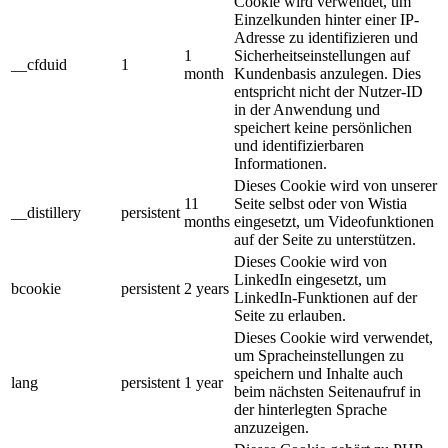
Cookie wird verwendet, um
Einzelkunden hinter einer IP-
Adresse zu identifizieren und
1
Sicherheitseinstellungen auf
__cfduid
1
month
Kundenbasis anzulegen. Dies
entspricht nicht der Nutzer-ID
in der Anwendung und
speichert keine persönlichen
und identifizierbaren
Informationen.
Dieses Cookie wird von unserer
11
Seite selbst oder von Wistia
__distillery
persistent
months
eingesetzt, um Videofunktionen
auf der Seite zu unterstützen.
Dieses Cookie wird von
LinkedIn eingesetzt, um
bcookie
persistent
2 years
LinkedIn-Funktionen auf der
Seite zu erlauben.
Dieses Cookie wird verwendet,
um Spracheinstellungen zu
speichern und Inhalte auch
lang
persistent
1 year
beim nächsten Seitenaufruf in
der hinterlegten Sprache
anzuzeigen.