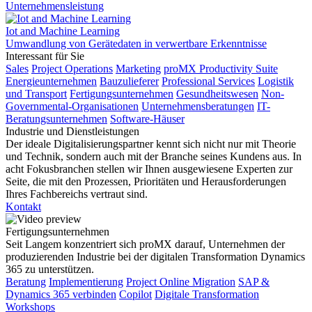
Unternehmensleistung
Iot and Machine Learning
Umwandlung von Gerätedaten in verwertbare Erkenntnisse
Interessant für Sie
Sales
Project Operations
Marketing
proMX Productivity Suite
Energieunternehmen
Bauzulieferer
Professional Services
Logistik
und Transport
Fertigungsunternehmen
Gesundheitswesen
Non-
Governmental-Organisationen
Unternehmensberatungen
IT-
Beratungsunternehmen
Software-Häuser
Industrie und Dienstleistungen
Der ideale Digitalisierungspartner kennt sich nicht nur mit Theorie
und Technik, sondern auch mit der Branche seines Kundens aus. In
acht Fokusbranchen stellen wir Ihnen ausgewiesene Experten zur
Seite, die mit den Prozessen, Prioritäten und Herausforderungen
Ihres Fachbereichs vertraut sind.
Kontakt
Fertigungsunternehmen
Seit Langem konzentriert sich proMX darauf, Unternehmen der
produzierenden Industrie bei der digitalen Transformation Dynamics
365 zu unterstützen.
Beratung
Implementierung
Project Online Migration
SAP &
Dynamics 365 verbinden
Copilot
Digitale Transformation
Workshops