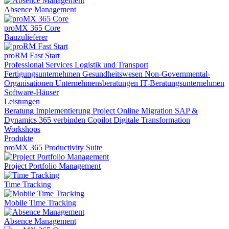
Absence Management
proMX 365 Core
Bauzulieferer
proRM Fast Start
Professional Services
Logistik und Transport
Fertigungsunternehmen
Gesundheitswesen
Non-Governmental-
Organisationen
Unternehmensberatungen
IT-Beratungsunternehmen
Software-Häuser
Leistungen
Beratung
Implementierung
Project Online Migration
SAP &
Dynamics 365 verbinden
Copilot
Digitale Transformation
Workshops
Produkte
proMX 365 Productivity Suite
Project Portfolio Management
Time Tracking
Mobile Time Tracking
Absence Management