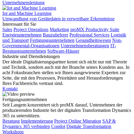
Unternehmensleistung
Iot and Machine Learning
Umwandlung von Gerätedaten in verwertbare Erkenntnisse
Interessant für Sie
Sales
Project Operations
Marketing
proMX Productivity Suite
Energieunternehmen
Bauzulieferer
Professional Services
Logistik
und Transport
Fertigungsunternehmen
Gesundheitswesen
Non-
Governmental-Organisationen
Unternehmensberatungen
IT-
Beratungsunternehmen
Software-Häuser
Industrie und Dienstleistungen
Der ideale Digitalisierungspartner kennt sich nicht nur mit Theorie
und Technik, sondern auch mit der Branche seines Kundens aus. In
acht Fokusbranchen stellen wir Ihnen ausgewiesene Experten zur
Seite, die mit den Prozessen, Prioritäten und Herausforderungen
Ihres Fachbereichs vertraut sind.
Kontakt
Fertigungsunternehmen
Seit Langem konzentriert sich proMX darauf, Unternehmen der
produzierenden Industrie bei der digitalen Transformation Dynamics
365 zu unterstützen.
Beratung
Implementierung
Project Online Migration
SAP &
Dynamics 365 verbinden
Copilot
Digitale Transformation
Workshops