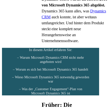
von Microsoft Dynamics 365 abgelöst.
Dynamics 365 kann alles, was
Dynamics
CRM
auch konnte, ist aber weitaus
umfangreicher. Und hinter dem Produkt
steckt eine komplett neue
Herangehensweise an
Unternehmenssoftware.
In diesem Artikel erfahren Sie:
– Warum Microsoft Dynamics CRM nicht mehr
angeboten wird
– Worum es sich bei Microsoft Dynamics 365 handelt
– Wieso Microsoft Dynamics 365 notwendig geworden
war
– Was der „Customer Engagement“-Plan von
Microsoft Dynamics 365 ist
Früher: Die